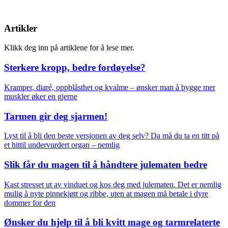
Artikler
Klikk deg inn på artiklene for å lese mer.
Sterkere kropp, bedre fordøyelse?
Kramper, diaré, oppblåsthet og kvalme – ønsker man å bygge mer
muskler øker en gjerne
Tarmen gir deg sjarmen!
Lyst til å bli den beste versjonen av deg selv? Da må du ta en titt på
et hittil undervurdert organ – nemlig
Slik får du magen til å håndtere julematen bedre
Kast stresset ut av vinduet og kos deg med julematen. Det er nemlig
mulig å nyte pinnekjøtt og ribbe, uten at magen må betale i dyre
dommer for den
Ønsker du hjelp til å bli kvitt mage og tarmrelaterte