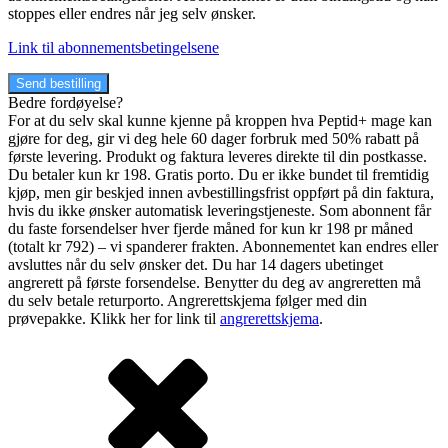
stoppes eller endres når jeg selv ønsker.
Link til abonnementsbetingelsene
Send bestilling
Bedre fordøyelse?
For at du selv skal kunne kjenne på kroppen hva Peptid+ mage kan
gjøre for deg, gir vi deg hele 60 dager forbruk med 50% rabatt på
første levering. Produkt og faktura leveres direkte til din postkasse.
Du betaler kun kr 198. Gratis porto. Du er ikke bundet til fremtidig
kjøp, men gir beskjed innen avbestillingsfrist oppført på din faktura,
hvis du ikke ønsker automatisk leveringstjeneste. Som abonnent får
du faste forsendelser hver fjerde måned for kun kr 198 pr måned
(totalt kr 792) – vi spanderer frakten. Abonnementet kan endres eller
avsluttes når du selv ønsker det. Du har 14 dagers ubetinget
angrerett på første forsendelse. Benytter du deg av angreretten må
du selv betale returporto. Angrerettskjema følger med din
prøvepakke. Klikk her for link til
angrerettskjema
.