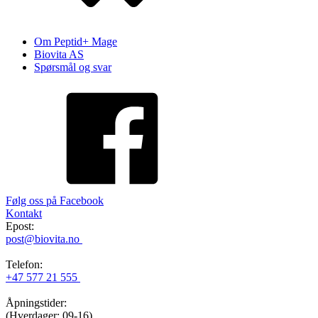
Om Peptid+ Mage
Biovita AS
Spørsmål og svar
Følg oss på Facebook
Kontakt
Epost:
post@biovita.no
Telefon:
+47 577 21 555
Åpningstider:
(Hverdager: 09-16)