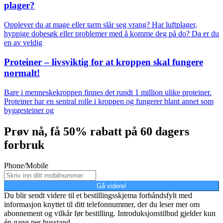
plager?
Opplever du at mage eller tarm slår seg vrang? Har luftplager,
hyppige dobesøk eller problemer med å komme deg på do? Da er du
en av veldig
Proteiner – livsviktig for at kroppen skal fungere
normalt!
Bare i menneskekroppen finnes det rundt 1 million ulike proteiner.
Proteiner har en sentral rolle i kroppen og fungerer blant annet som
byggesteiner og
Prøv nå, få 50% rabatt på 60 dagers
forbruk
Phone/Mobile
Gå videre!
Du blir sendt videre til et bestillingsskjema forhåndsfylt med
informasjon knyttet til ditt telefonnummer, der du leser mer om
abonnement og vilkår før bestilling. Introduksjonstilbud gjelder kun
én gang per husstand.