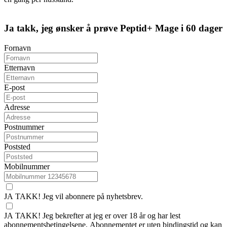
Ja takk, jeg ønsker å prøve Peptid+ Mage i 60 dager
Fornavn
Etternavn
E-post
Adresse
Postnummer
Poststed
Mobilnummer
JA TAKK! Jeg vil abonnere på nyhetsbrev.
JA TAKK! Jeg bekrefter at jeg er over 18 år og har lest
abonnementsbetingelsene. Abonnementet er uten bindingstid og kan